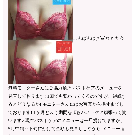
こんばんは(*´ω`*) ただ今
無料モニターさんにご協力頂き バストケアのメニューを
見直しております! 1回でも変わってくるのですが、継続す
るとどうなるか! モニターさんにはお写真から採寸までし
ております! 1ヶ月と云う期間を頂きバストケア頑張って貰
います♪ 現在バストケアのメニューは一旦提げてますが、
5月中旬～下旬にかけて金額も見直ししながら メニュー追