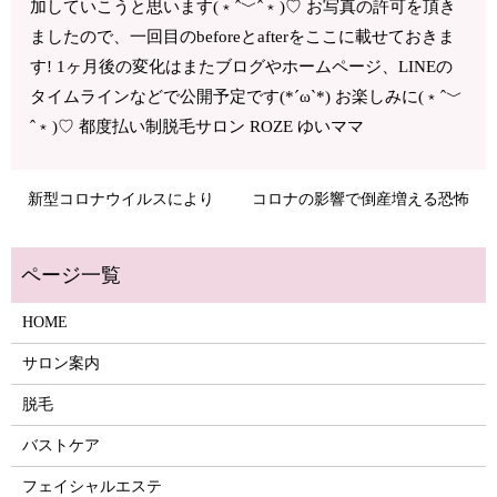
加していこうと思います(﹡ˆ﹀ˆ﹡)♡ お写真の許可を頂き
ましたので、一回目のbeforeとafterをここに載せておきま
す! 1ヶ月後の変化はまたブログやホームページ、LINEの
タイムラインなどで公開予定です(*´ω`*) お楽しみに(﹡ˆ﹀
ˆ﹡)♡ 都度払い制脱毛サロン ROZE ゆいママ
新型コロナウイルスにより
コロナの影響で倒産増える恐怖
HOME
サロン案内
脱毛
バストケア
フェイシャルエステ